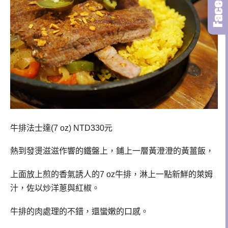
牛排法士達(7 oz) NTD330元
熱到發燙滋滋作響的鐵盤上，鋪上一層黃澄澄的黃薑飯，
上面放上煎的香氣誘人的7 oz牛排，淋上一點新鮮的萊姆
汁，佐以炒洋蔥與紅椒。
牛排的肉處理的不錯，還蠻嫩的口感。