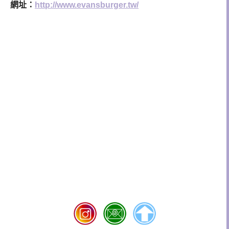
網址：
http://www.evansburger.tw/