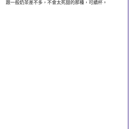
跟一般奶茶差不多，不會太死甜的那種，可續杯。