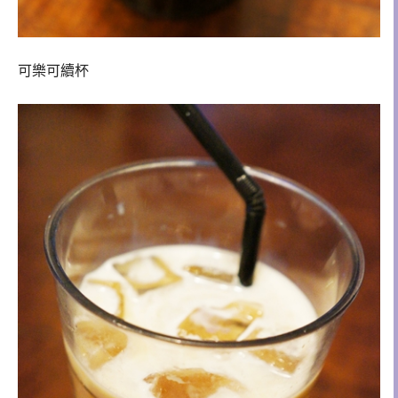
可樂可續杯