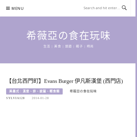
Skip
MENU
to
content
希薇亞の食在玩味
生活 | 美食 | 旅遊 | 親子 | 時尚
【台北西門町】Evans Burger 伊凡斯漢堡 (西門店)
美墨式：漢堡、排、披薩、輕食類
希薇亞の食在玩味
SYLVIA128
2014-01-28