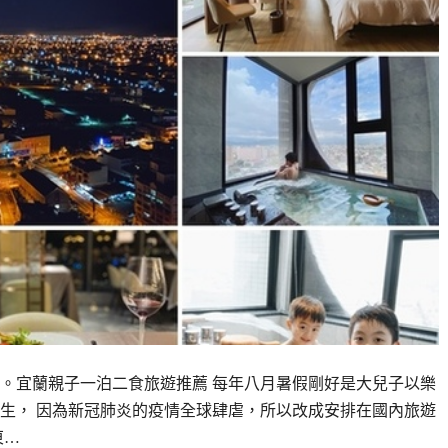
。宜蘭親子一泊二食旅遊推薦 每年八月暑假剛好是大兒子以樂
生， 因為新冠肺炎的疫情全球肆虐，所以改成安排在國內旅遊
東…