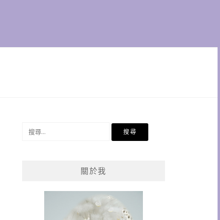
搜
尋
關
鍵
關於我
字: