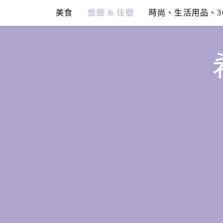
Skip
美食
旅遊 & 住宿
時尚、生活用品、3
to
content