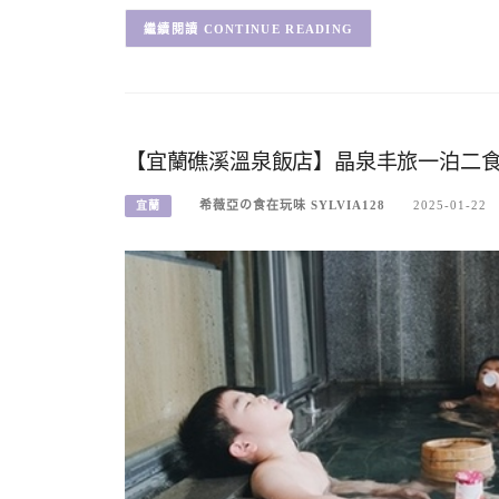
CONTINUE READING
【宜蘭礁溪溫泉飯店】晶泉丰旅一泊二
希薇亞の食在玩味 SYLVIA128
2025-01-22
宜蘭