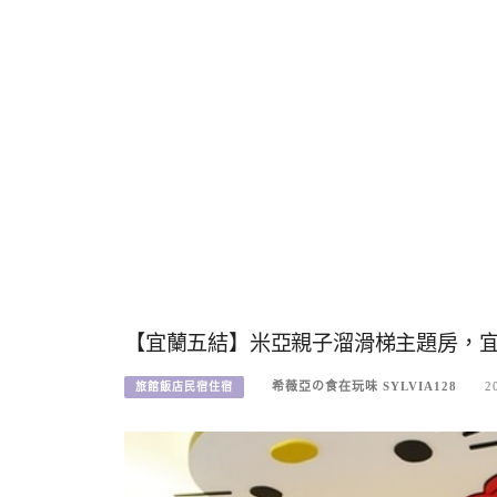
【宜蘭五結】米亞親子溜滑梯主題房，
希薇亞の食在玩味 SYLVIA128
2
旅館飯店民宿住宿