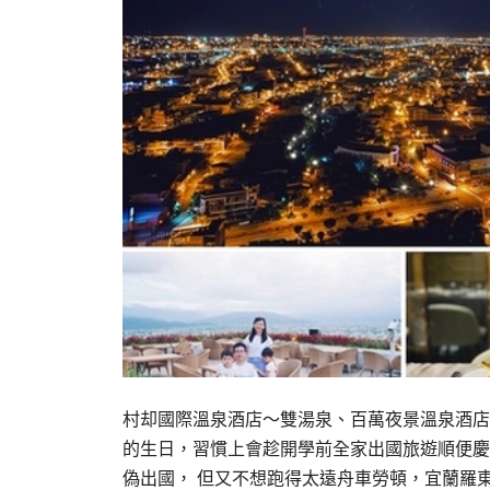
村却國際溫泉酒店～雙湯泉、百萬夜景溫泉酒店
的生日，習慣上會趁開學前全家出國旅遊順便慶
偽出國， 但又不想跑得太遠舟車勞頓，宜蘭羅