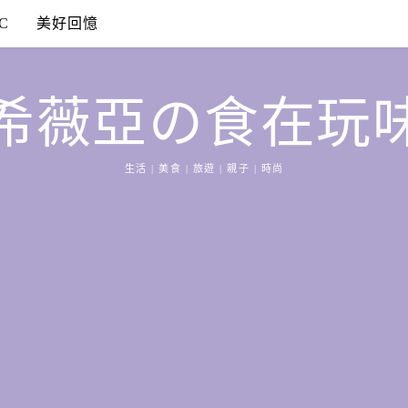
C
美好回憶
希薇亞の食在玩
生活 | 美食 | 旅遊 | 親子 | 時尚