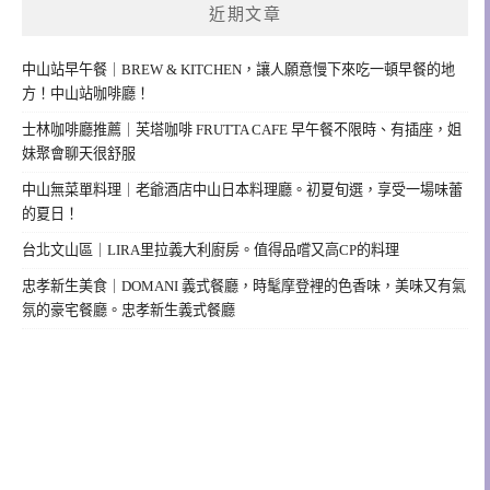
近期文章
中山站早午餐｜BREW & KITCHEN，讓人願意慢下來吃一頓早餐的地
方！中山站咖啡廳！
士林咖啡廳推薦｜芙塔咖啡 FRUTTA CAFE 早午餐不限時、有插座，姐
妹聚會聊天很舒服
中山無菜單料理｜老爺酒店中山日本料理廳。初夏旬選，享受一場味蕾
的夏日！
台北文山區｜LIRA里拉義大利廚房。值得品嚐又高CP的料理
忠孝新生美食｜DOMANI 義式餐廳，時髦摩登裡的色香味，美味又有氣
氛的豪宅餐廳。忠孝新生義式餐廳