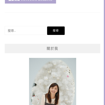
搜
尋
關
鍵
關於我
字: