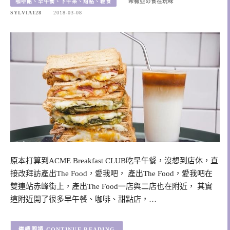
咖啡館、早午餐、下午茶、甜點、輕食
希薇亞の食在玩味
SYLVIA128
2018-03-08
原本打算到ACME Breakfast CLUB吃早午餐，沒想到店休，直
接改拜訪產出The Food，愛我吧， 產出The Food，愛我吧在
雙連站赤峰街上，產出The Food一店與二店也在附近， 其實
這附近開了很多早午餐、咖啡、甜點店，…
CONTINUE READING