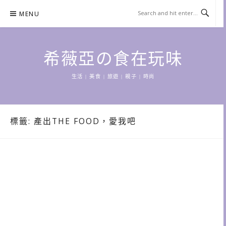
Skip
MENU
to
content
希薇亞の食在玩味
生活 | 美食 | 旅遊 | 親子 | 時尚
標籤:
產出THE FOOD，愛我吧