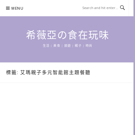
Skip
MENU
to
content
希薇亞の食在玩味
生活 | 美食 | 旅遊 | 親子 | 時尚
標籤:
艾瑪親子多元智能館主題餐聽