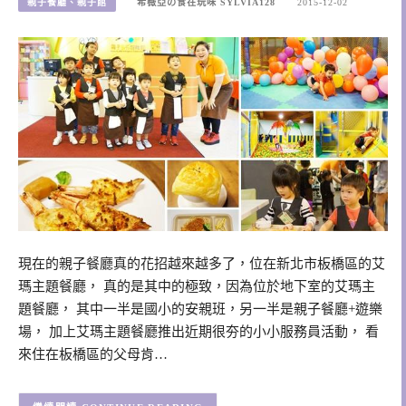
親子餐廳、親子館
希薇亞の食在玩味 SYLVIA128
2015-12-02
現在的親子餐廳真的花招越來越多了，位在新北市板橋區的艾
瑪主題餐廳， 真的是其中的極致，因為位於地下室的艾瑪主
題餐廳， 其中一半是國小的安親班，另一半是親子餐廳+遊樂
場， 加上艾瑪主題餐廳推出近期很夯的小小服務員活動， 看
來住在板橋區的父母肯…