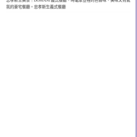
忠孝新生美食｜DOMANI 義式餐廳，時髦摩登裡的色香味，美味又有氣
氛的豪宅餐廳。忠孝新生義式餐廳