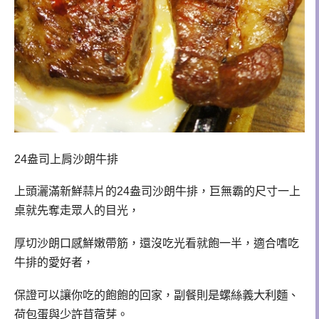
24盎司上肩沙朗牛排
上頭灑滿新鮮蒜片的24盎司沙朗牛排，巨無霸的尺寸一上
桌就先奪走眾人的目光，
厚切沙朗口感鮮嫩帶筋，還沒吃光看就飽一半，適合嗜吃
牛排的愛好者，
副餐則是螺絲義大利麵
、
保證可以讓你吃的飽飽的回家，
荷包蛋與少許苜蓿芽。