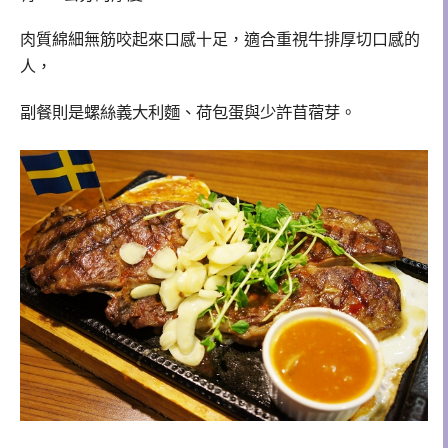
肉質綿細無筋咬起來口感十足，適合重視牛排厚切口感的
人，
副餐則是螺絲義大利麵
、荷包蛋與少許苜蓿芽。