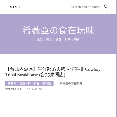
Skip
MENU
to
content
希薇亞の食在玩味
生活 | 美食 | 旅遊 | 親子 | 時尚
【台北內湖區】牛仔部落火烤厚切牛排 Cowboy
Tribal Steakhouse (台北東湖店)
美墨式：漢堡、排、披薩、輕食類
希薇亞の食在玩味
SYLVIA128
2014-08-28