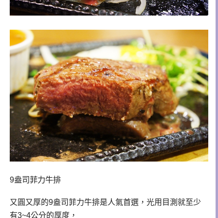
9盎司菲力牛排
又圓又厚的
9盎司菲力牛排是人氣首選，光用目測就至少
有3~4公分的厚度，