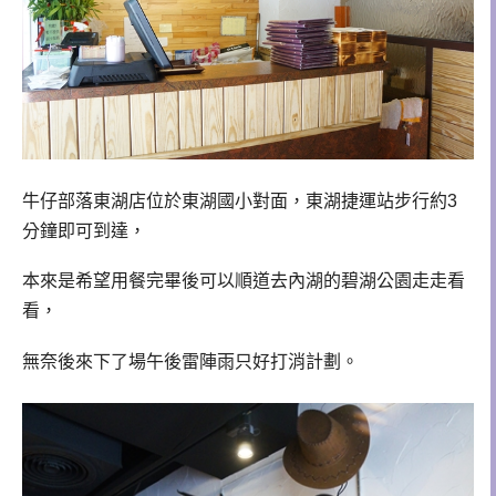
牛仔部落東湖店位於東湖國小對面，東湖捷運站步行約
3
分鐘即可到達，
本來是希望用餐完畢後可以順道去內湖的碧湖公園走走看
看，
無奈後來下了場午後雷陣雨只好打消計劃。