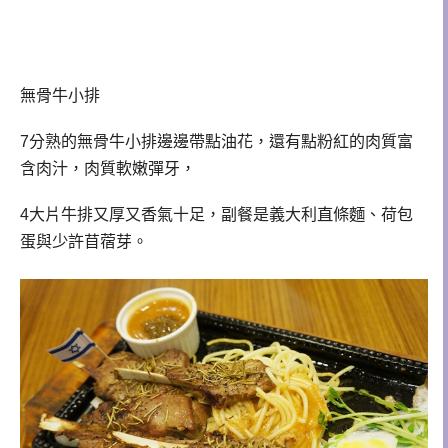
無骨牛小排
7分熟的無骨牛小排邊邊帶點油花，還有點粉紅的肉質富
含肉汁，肉質軟嫩彈牙，
直條麵
4大片牛排又厚又香氣十足，副餐是義大利
、荷包
少
蛋與
許苜蓿芽。