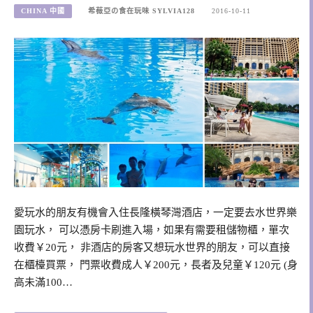
CHINA 中國
希薇亞の食在玩味 SYLVIA128
2016-10-11
愛玩水的朋友有機會入住長隆橫琴灣酒店，一定要去水世界樂
園玩水， 可以憑房卡刷進入場，如果有需要租儲物櫃，單次
收費￥20元， 非酒店的房客又想玩水世界的朋友，可以直接
在櫃檯買票， 門票收費成人￥200元，長者及兒童￥120元 (身
高未滿100…