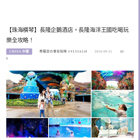
【珠海橫琴】長隆企鵝酒店。長隆海洋王國吃喝玩
樂全攻略！
CHINA 中國
希薇亞の食在玩味 SYLVIA128
2016-09-21
6