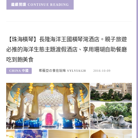
CONTINUE READING
【珠海橫琴】長隆海洋王國橫琴灣酒店。親子旅遊
必推的海洋生態主題渡假酒店、享用珊瑚自助餐廳
吃到飽美食
CHINA 中國
希薇亞の食在玩味 SYLVIA128
2016-10-09