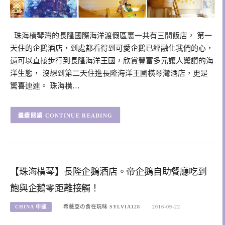
珠海橫琴灣的長隆國際海洋渡假區裏一共有三間飯店， 第一
天住的企鵝酒店，到處都看得到可愛企鵝已經融化我們的心，
還可以直接步行到長隆海洋王國，欣賞豐富多元讓人驚讚的海
洋生態， 沒想到第二天住進長隆海洋王國橫琴灣酒店，更是
驚喜連連。 珠海橫…
CONTINUE READING
【珠海橫琴】長隆企鵝酒店。帝企鵝自助餐廳吃到
飽與企鵝零距離接觸！
CHINA 中國
希薇亞の食在玩味 SYLVIA128
2016-09-22