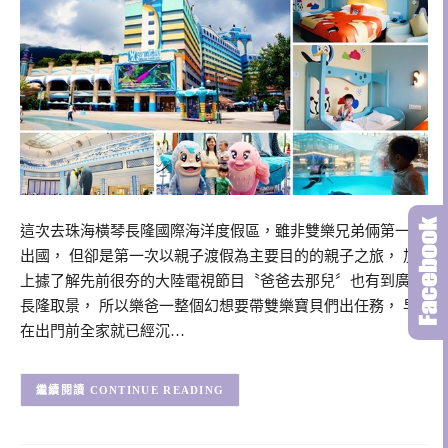
這次去珠海橫琴長隆國際海洋度假區，雖非雙樂兄弟倆第一次
出國， 但卻是第一次以親子渡假為主要目的的親子之旅， 加
上據了解先前很夯的大陸電視節目〝爸爸去那兒〞也有到廣州
長隆取景， 所以樂爸一整個幻想要帶雙樂寶貝們出任務， 早
在出門前全家就已經沉…
CONTINUE READING