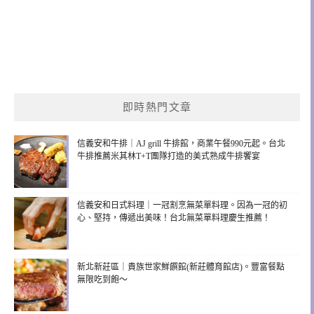
即時熱門文章
信義安和牛排｜AJ grill 牛排館，商業午餐990元起。台北
牛排推薦米其林T+T團隊打造的美式熟成牛排饗宴
信義安和日式料理｜一冠割烹無菜單料理。因為一冠的初
心、堅持，傳遞出美味！台北無菜單料理慶生推薦！
新北新莊區｜貴族世家鮮饌館(新莊體育館店)。豐富餐點
無限吃到飽～