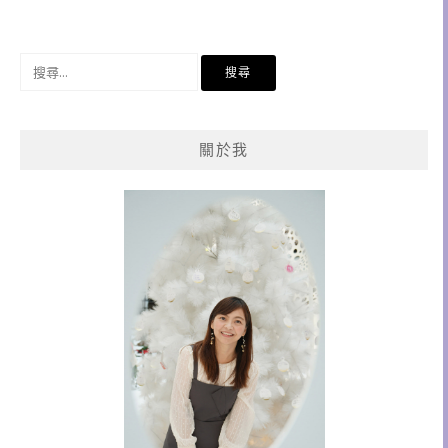
搜
尋
關
鍵
關於我
字: