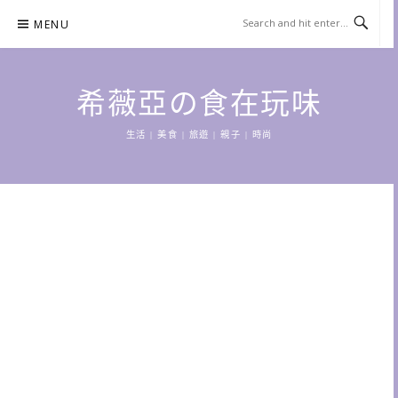
Skip
MENU
to
content
希薇亞の食在玩味
生活 | 美食 | 旅遊 | 親子 | 時尚