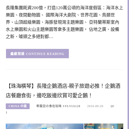
長隆集團耗資200億，打造120萬公頃的海洋度假區：海洋水上
樂園、夜間動物園、 國際海洋大劇院、世界花園、鳥類世
界、山頂超級樂園、海豚發現灣主題樂園、 亞特蘭蒂斯室內
水上樂園和火山主題樂園等衆多主題樂園， 佔地之廣、設備
之新、噱頭之多絕對都…
CONTINUE READING
【珠海橫琴】長隆企鵝酒店-親子旅遊必推！企鵝酒
店餐廳食街，邊吃飯邊欣賞可愛企鵝！
CHINA 中國
希薇亞の食在玩味 SYLVIA128
2016-09-20
1